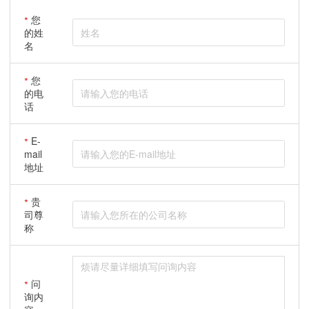
您
的姓
名
您
的电
话
E-
mail
地址
贵
司尊
称
问
询内