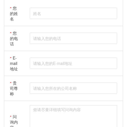
您
的姓
名
您
的电
话
E-
mail
地址
贵
司尊
称
问
询内