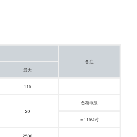
备注
最大
115
负荷电阻
20
＝115Ω时
2500