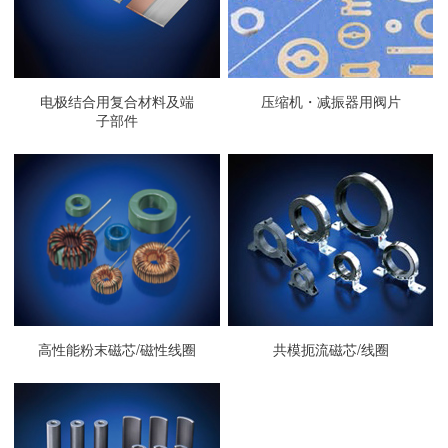
电极结合用复合材料及端
压缩机・减振器用阀片
子部件
高性能粉末磁芯/磁性线圈
共模扼流磁芯/线圈