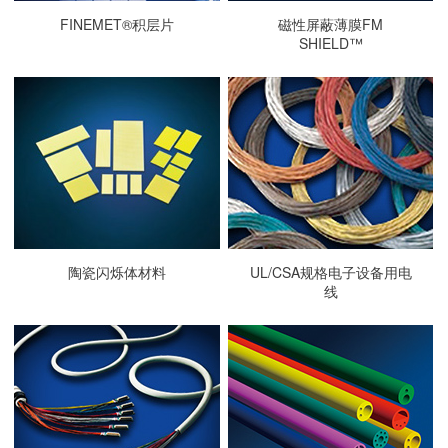
FINEMET®积层片
磁性屏蔽薄膜FM
SHIELD™
陶瓷闪烁体材料
UL/CSA规格电子设备用电
线