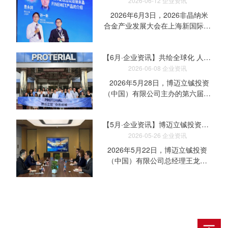
活动132场。亮眼数字的背后，不
2026-06-12
企业资讯
仅展现出展会的高度人气，更是国
2026年6月3日，2026非晶纳米
内低空经济产业蓬勃发展的真实缩
合金产业发展大会在上海新国际博
影。 作为国内规模领先的无人机
览中心隆重举行。 会上，Proterial
行业盛会，本届展会集聚近千家产
安来工厂资深工程师豊永詞先生与
业链上下游企业，全面覆盖
【6月·企业资讯】共绘全球化 人才战略新蓝图-第六届博迈立铖大中华区人事会议圆满举行
博迈立铖投资（中国）有限公司动
eVTOL、工业巡检、消防救援、农
力与电子材料部孙一新先生联袂登
2026-06-08
企业资讯
业植保、物流配送等多元应用场
台， 共同发表了题为《磁区控制
2026年5月28日，博迈立铖投资
景，集中呈现低空经济的技术进步
型低损耗非晶合金的开发历程》的
（中国）有限公司主办的第六届博
与产业活力。 博迈立城投资（中
精彩报告。 报告系统梳理了该
迈立铖大中华区人事会议顺利召
国）有限公司本次首次亮相展会，
技术的突破路径，并重磅介绍了纳
开。 Proterial, Ltd.中岛
携高性能材料解决方案参展，重点
米晶FINEMET产品的最新进展，
【5月·企业资讯】博迈立铖投资（中国）有限公司总经理一行访问中智，共话二十年合作情谊
CHRO（首席人力资源官）与人事
展示了面向低空经济领域的核心材
赢得现场热烈反响， 充分彰显了
企划部入江部长亲临现场，全程参
2026-05-26
企业资讯
料能力，包括铁钴合金与高性能磁
Proterial博迈立铖在先进材料领域
与此次会议。 会议伊始，中岛
2026年5月22日，博迈立铖投资
性材料，为行业持续发展提供关键
持续引领的技术实力。 台上报告
CHRO围绕2026年度人事战略蓝
（中国）有限公司总经理王龙先
支撑。 围绕低空飞行器对轻量化
精彩纷呈，展台同样展现出硬核实
图、人事工作愿景与目标进行了说
生、副总经理孙海雄先生一行前往
与高性能的双重需求，重点展示了
力：磁屏蔽膜、CMC纳米晶磁
明，并强调了对中华区各集团公司
中智股份进行访问交流， 受到了
以下材料技术成果： 铁钴合金 应
环、PFC磁环、Mn-Zn铁氧体磁环
人事部门的高度期待， 希望其在
中智股份日企俱乐部·智樱会部长
用于高功率密度电机定子的铁芯材
等软磁产品悉数亮相， 覆盖了从
推动全球化人才管理、人力资源技
冯串红、新井高级资深顾问、陈家
料，可有效实现轻量化设计与高扭
非晶到纳米晶、再到铁氧体的多元
术及文化转型方面继续发挥不可替
俊经理的热情接待。 回顾合作：
矩输出，助力提升动力系统整体性
材料体系，贯通了从技术研发到应
代的作用。 在随后的环节中，入
二十年相互支持，中智助力企业稳
能 极各向异性永磁体（烧结钕铁