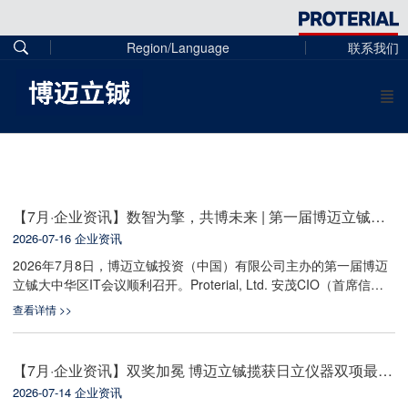
Region/Language
联系我们
【7月·企业资讯】数智为擎，共博未来 | 第一届博迈立铖大中华区IT会议圆满举行
2026-07-16
企业资讯
2026年7月8日，博迈立铖投资（中国）有限公司主办的第一届博迈
立铖大中华区IT会议顺利召开。Proterial, Ltd. 安茂CIO（首席信息
官）兼CDO（首席数据官）亲临现场，全程参与此次会议。 当天
查看详情 >>
上午，由博迈立铖金属材料（苏州）有限公司田中总经理介绍了公
司的发展历程及主要产品，随后由技术部引领参会人员参观了工
厂，加深对生产现场的直观了解。 下午会议伊始，安茂CIO兼
【7月·企业资讯】双奖加冕 博迈立铖揽获日立仪器双项最高奖
CDO围绕信息安全和系统的全球统一化战略发表讲话，强调大中华
2026-07-14
企业资讯
区各IT部门间协作的重要性，提出在强化IT系统建设的同时，应积极