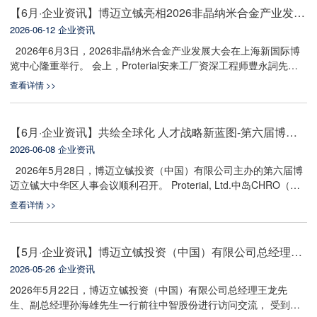
彦公使对博迈立铖投资（中国）在华稳健经营、积极融入本地市场
产业链上下游企业，全面覆盖eVTOL、工业巡检、消防救援、农业
【6月·企业资讯】博迈立铖亮相2026非晶纳米合金产业发展大会
的做法表示肯定。 村上和也副社长...
植保、物流配送等多元应用场景，集中呈现低空经济的技术进步与
2026-06-12
企业资讯
产业活力。 博迈立城投资（中国）有限公司本次首次亮相展会，携
高性能材料解决方案参展，重点展示了面向低空经济领域的核心材
2026年6月3日，2026非晶纳米合金产业发展大会在上海新国际博
料能力，包括铁钴合金与高性能磁性材料，为行业持续发展提供关
览中心隆重举行。 会上，Proterial安来工厂资深工程师豊永詞先生
键支撑。 围绕低空飞行器对轻量化与高性能的双重需求，重点展示
与博迈立铖投资（中国）有限公司动力与电子材料部孙一新先生联
查看详情 >>
了以下材料技术成果： 铁钴合金 应用于高功率密度电机定子的铁
袂登台， 共同发表了题为《磁区控制型低损耗非晶合金的开发历
芯材料，可有效实现轻量化设计与高扭矩输出，助力提升动力系统
程》的精彩报告。 报告系统梳理了该技术的突破路径，并重磅介
整体性能 极各向异性永磁体（烧结钕铁硼）通过优化磁路结构，显
绍了纳米晶FINEMET产品的最新进展，赢得现场热烈反响， 充分彰
【6月·企业资讯】共绘全球化 人才战略新蓝图-第六届博迈立铖大中华区人事会议圆满举行
著提升功率密度；同时降低齿槽转矩，使电机运行更加平稳，...
显了Proterial博迈立铖在先进材料领域持续引领的技术实力。 台上
2026-06-08
企业资讯
报告精彩纷呈，展台同样展现出硬核实力：磁屏蔽膜、CMC纳米晶
磁环、PFC磁环、Mn-Zn铁氧体磁环等软磁产品悉数亮相， 覆盖了
2026年5月28日，博迈立铖投资（中国）有限公司主办的第六届博
从非晶到纳米晶、再到铁氧体的多元材料体系，贯通了从技术研发
迈立铖大中华区人事会议顺利召开。 Proterial, Ltd.中岛CHRO（首
到应用落地的全链条，吸引众多观众驻足交流，现场热度持续高
席人力资源官）与人事企划部入江部长亲临现场，全程参与此次会
查看详情 >>
涨。 此次是Proterial博迈立铖时隔10年的重磅回归，表现令人眼前
议。 会议伊始，中岛CHRO围绕2026年度人事战略蓝图、人事工
一亮。未来，Proterial博迈立铖将继续以创新为驱动，赋能行业发展
作愿景与目标进行了说明，并强调了对中华区各集团公司人事部门
新篇章。
的高度期待， 希望其在推动全球化人才管理、人力资源技术及文化
【5月·企业资讯】博迈立铖投资（中国）有限公司总经理一行访问中智，共话二十年合作情谊
转型方面继续发挥不可替代的作用。 在随后的环节中，入江部长分
2026-05-26
企业资讯
享了Proterial的人才管理构想，并介绍了即将推行的全球化人才管理
模式，明确人才需求、能力标准与人才培养计划。 紧接着，博迈立
2026年5月22日，博迈立铖投资（中国）有限公司总经理王龙先
铖投资（中国）王龙总经理就2026年度公司经营方针进行了详细说
生、副总经理孙海雄先生一行前往中智股份进行访问交流， 受到了