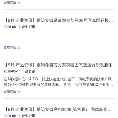
明，从业务方向、组织效能与人才支撑等维度，阐述了新一年度的
中智股份日企俱乐部·智樱会部长冯串红、新井高级资深顾问、陈家
查看详情 >>
战略重点与管理要求。 其后，博迈立铖投资（中国）孙副总经理回
俊经理的热情接待。 回顾合作：二十年相互支持，中智助力企业稳
顾了2025年度PRCH人事方针的执行情况、重点活动及取得的成
健发展 会谈中，王龙总经理首先对中智、日企俱乐部，智樱会长期
果，并介绍了2026年度的主要措施与工作重点。 在此基础上，来
以来的专业支持表示诚挚感谢， 并表示公司近年来荣获的“2024年
【5月·企业资讯】博迈立铖邀请您参加第26届立嘉国际模具工业展
自中华区各公司的参会代表...
HRoot杰出雇主奖”和“2025年HRoot卓越雇主奖”等成绩，离不开中
2026-05-18
企业资讯
智在人力资源及工会工作方面的专业赋能。 中智回应：彼此成就的
亲密伙伴，共同度过艰难时期 中智股份日企俱乐部·智樱会部长冯串
红女士对王龙总经理一行的到访表示热烈欢迎。 她表示，中智日企
俱乐部·智樱会始终致力于为在华日企提供专业的人力资源服务与交
查看详情 >>
流平台， 尤其与博迈立铖投资（中国）有限公司这样的长期伙伴，
双方早已成为相互支持、彼此成就的亲密伙伴。 “我们曾共同度过艰
难时期，这份情谊尤为珍贵”。 冯串红部长衷心感谢博迈立铖在各个
【5月·产品资讯】定制化磁芯方案突破固态变压器研发瓶颈
方面...
2026-05-14
产品资讯
在AI数据中心（AIDC）行业快速迭代的当下，供电系统的技术升级
成为行业突破性能瓶颈的关键方向。 近期，我们与某AIDC行业头部
企业完成了深度技术合作，通过定制化的磁芯材料方案， 帮助其解
查看详情 >>
决了固态变压器（SST）研发中的核心材料难题，推动其下一代供电
技术的落地进程。 在2025年OCP全球峰会*1上发布的《800V高压
直流架构白皮书》中， 固态变压器（SST）已被明确定义为下一代
【5月·企业资讯】博迈立铖亮相2026(第六届） 固体氧化物电池技术发展与产业论坛
AI 数据中心的终极供电方案。 这一技术方向的确定，对核心元器件
2026-05-11
企业资讯
的性能提出了全新要求。 *1 OCP全球峰会是开放计算项目（Open