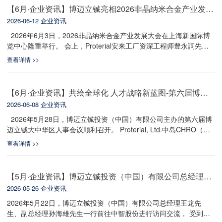
彦公使对博迈立铖投资（中国）在华稳健经营、积极融入本地市场
产业链上下游企业，全面覆盖eVTOL、工业巡检、消防救援、农业
【6月·企业资讯】博迈立铖亮相2026非晶纳米合金产业发展大会
的做法表示肯定。 村上和也副社长...
植保、物流配送等多元应用场景，集中呈现低空经济的技术进步与
2026-06-12
企业资讯
产业活力。 博迈立城投资（中国）有限公司本次首次亮相展会，携
高性能材料解决方案参展，重点展示了面向低空经济领域的核心材
2026年6月3日，2026非晶纳米合金产业发展大会在上海新国际博
料能力，包括铁钴合金与高性能磁性材料，为行业持续发展提供关
览中心隆重举行。 会上，Proterial安来工厂资深工程师豊永詞先生
键支撑。 围绕低空飞行器对轻量化与高性能的双重需求，重点展示
与博迈立铖投资（中国）有限公司动力与电子材料部孙一新先生联
查看详情 >>
了以下材料技术成果： 铁钴合金 应用于高功率密度电机定子的铁
袂登台， 共同发表了题为《磁区控制型低损耗非晶合金的开发历
芯材料，可有效实现轻量化设计与高扭矩输出，助力提升动力系统
程》的精彩报告。 报告系统梳理了该技术的突破路径，并重磅介
整体性能 极各向异性永磁体（烧结钕铁硼）通过优化磁路结构，显
绍了纳米晶FINEMET产品的最新进展，赢得现场热烈反响， 充分彰
【6月·企业资讯】共绘全球化 人才战略新蓝图-第六届博迈立铖大中华区人事会议圆满举行
著提升功率密度；同时降低齿槽转矩，使电机运行更加平稳，...
显了Proterial博迈立铖在先进材料领域持续引领的技术实力。 台上
2026-06-08
企业资讯
报告精彩纷呈，展台同样展现出硬核实力：磁屏蔽膜、CMC纳米晶
磁环、PFC磁环、Mn-Zn铁氧体磁环等软磁产品悉数亮相， 覆盖了
2026年5月28日，博迈立铖投资（中国）有限公司主办的第六届博
从非晶到纳米晶、再到铁氧体的多元材料体系，贯通了从技术研发
迈立铖大中华区人事会议顺利召开。 Proterial, Ltd.中岛CHRO（首
到应用落地的全链条，吸引众多观众驻足交流，现场热度持续高
席人力资源官）与人事企划部入江部长亲临现场，全程参与此次会
查看详情 >>
涨。 此次是Proterial博迈立铖时隔10年的重磅回归，表现令人眼前
议。 会议伊始，中岛CHRO围绕2026年度人事战略蓝图、人事工
一亮。未来，Proterial博迈立铖将继续以创新为驱动，赋能行业发展
作愿景与目标进行了说明，并强调了对中华区各集团公司人事部门
新篇章。
的高度期待， 希望其在推动全球化人才管理、人力资源技术及文化
【5月·企业资讯】博迈立铖投资（中国）有限公司总经理一行访问中智，共话二十年合作情谊
转型方面继续发挥不可替代的作用。 在随后的环节中，入江部长分
2026-05-26
企业资讯
享了Proterial的人才管理构想，并介绍了即将推行的全球化人才管理
模式，明确人才需求、能力标准与人才培养计划。 紧接着，博迈立
2026年5月22日，博迈立铖投资（中国）有限公司总经理王龙先
铖投资（中国）王龙总经理就2026年度公司经营方针进行了详细说
生、副总经理孙海雄先生一行前往中智股份进行访问交流， 受到了