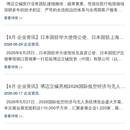
与总部保持紧密联动，构建适配中华区发展需求的IT体系。 随后，
博迈立铖医疗业务团队捷报频传、硕果累累。凭借在医疗电缆领域
博迈立铖投资（中国）王总经理就当前中国市场的快速发展态势及
深耕多年的技术积淀、严苛的全流程品控体系与全周期客户服务能
博迈立铖投资（中国）2026年度经营方针进行深入阐述，明确中华
力，接连斩获日立仪器（大连）、日立仪器（苏州）两大核心客户
查看详情 >>
区各集团公司将持续提升对Proterial集团整体发展的贡献度。 在随
的最高级别供应商荣誉，以硬核实力彰显医疗电缆领域的领先优
后的议程中，博迈立铖投资（中国）孙副总经理就其IT·宣传部的部
势。 博迈立铖电线（苏州）有限公司 近期，日立仪器（大连）有
门构成、方针与策略、近期成果及中长期运营规划与重点项目进行
限公司2025年度供应商大会隆重召开。博迈立铖投资（中国）有限
【6月·企业资讯】日本国驻华大使馆公使、日本国驻上海总领事馆领事一行到访博迈立铖投资（中国）
了详尽说明。博迈立铖投资（中国）作为...
公司大连分公司、博迈立铖电线（苏州）有限公司凭借零缺陷的产
2026-06-29
企业资讯
品品质、全链条闭环的品控体系与快速响应的技术支持服务，成功
斩获大会首次设立的品质类专项最高荣誉“品质匠心奖”，成为本次大
2026年6月25日，日本国驻华大使馆垣见直彦公使、日本国驻沪总
会唯一获此殊荣的供应商。 该奖项是日立仪器（大连）为表彰在产
领事馆堀口晋领事一行莅临博迈立铖投资（中国）有限公司（以下
品品质、工艺管控、质量稳定性方面表现极致的合作伙伴而特别设
简称“博迈立铖投资（中国）”）进行会晤交流。 （从左起）堀口领
查看详情 >>
立，标志着博迈立铖医疗电缆的品质标准已达到日立仪器全球供应
事、垣见公使、Proterial, Ltd.村上副社长、博迈立铖投资（中国）
链的先进水平。 博迈立铖投资（中国）有限公司 大连分公司 销售
王总经理、孙副总经理。 访问当天，Proterial, Ltd.副社长村上和也
团队 同一时期，日立仪器（苏州）有限公司2025年度供应商大会
先生、博迈立铖投资（中国）总经理王龙先生及副总经理孙海雄先
【6月·企业资讯】博迈立铖亮相2026国际低空经济与无人系统博览会
如期举行。博迈立铖投资（中国）、博...
生热情接待了公使及领事一行。 博迈立铖投资（中国）作为
2026-06-17
企业资讯
Proterial集团在华的统括总部，始终致力于将日本总部的先进技术与
管理理念与中国市场需求相融合， 在实现业务稳健发展的同时，积
2026年5月21日，2026国际低空经济与无人系统博览会盛大开幕。
极融入中国产业与社会发展，为当地社会的可持续发展贡献力量。
本次展会展览面积达110,000平方米，汇聚参展企业1,220家，吸引
会晤中，村上副社长与王龙总经理向公使与领事介绍了公司发展概
专业观众187,351人次，举办各类活动132场。亮眼数字的背后，不
查看详情 >>
况，分享了企业在本地化运营、人才培育交流等方面的实践与心
仅展现出展会的高度人气，更是国内低空经济产业蓬勃发展的真实
得，并就当前经营环境下重点关注课题与对方交换了意见。 垣见直
缩影。 作为国内规模领先的无人机行业盛会，本届展会集聚近千家